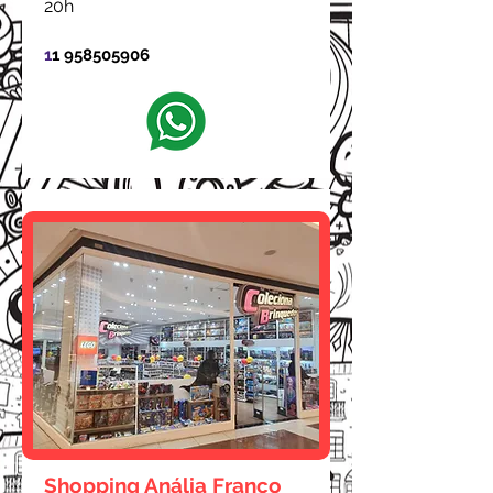
20h
1
1 958505906
Shopping Anália Franco