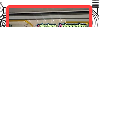
Shopping Ibirapuera
Loja 91/92
De segunda a sábado, das 10h
às 22h
Domingos e feriados das 12h às
20h